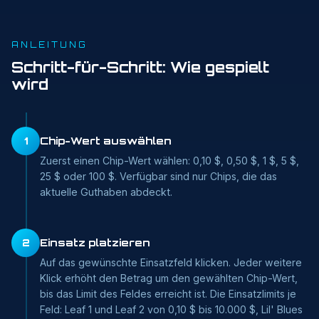
ANLEITUNG
Schritt-für-Schritt: Wie gespielt
wird
Chip-Wert auswählen
1
Zuerst einen Chip-Wert wählen: 0,10 $, 0,50 $, 1 $, 5 $,
25 $ oder 100 $. Verfügbar sind nur Chips, die das
aktuelle Guthaben abdeckt.
Einsatz platzieren
2
Auf das gewünschte Einsatzfeld klicken. Jeder weitere
Klick erhöht den Betrag um den gewählten Chip-Wert,
bis das Limit des Feldes erreicht ist. Die Einsatzlimits je
Feld: Leaf 1 und Leaf 2 von 0,10 $ bis 10.000 $, Lil' Blues