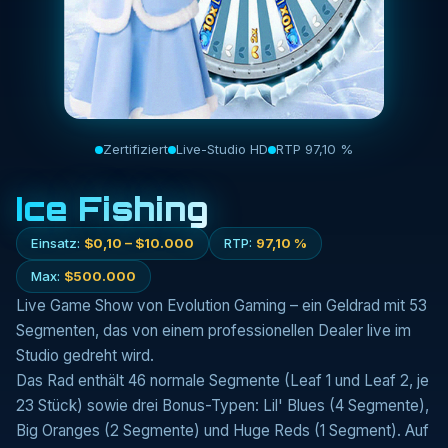
Zertifiziert
Live-Studio HD
RTP 97,10 %
Ice Fishing
Einsatz:
$0,10 – $10.000
RTP:
97,10 %
Max:
$500.000
Live Game Show von Evolution Gaming – ein Geldrad mit 53
Segmenten, das von einem professionellen Dealer live im
Studio gedreht wird.
Das Rad enthält 46 normale Segmente (Leaf 1 und Leaf 2, je
23 Stück) sowie drei Bonus-Typen: Lil' Blues (4 Segmente),
Big Oranges (2 Segmente) und Huge Reds (1 Segment). Auf