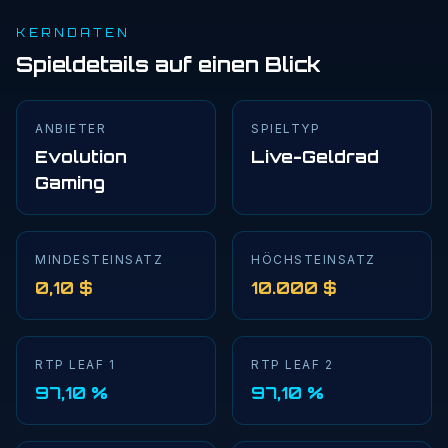
KERNDATEN
Spieldetails auf einen Blick
ANBIETER
SPIELTYP
Evolution
Live-Geldrad
Gaming
MINDESTEINSATZ
HÖCHSTEINSATZ
0,10 $
10.000 $
RTP LEAF 1
RTP LEAF 2
97,10 %
97,10 %