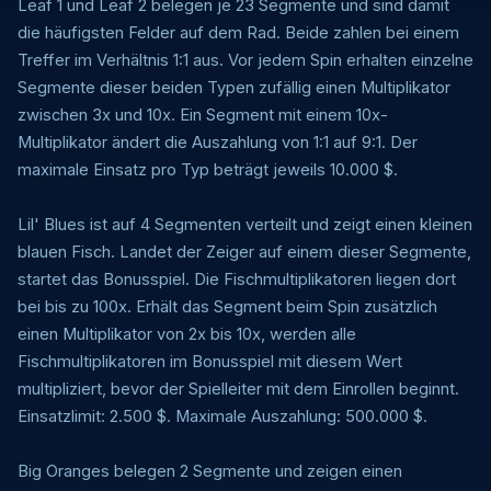
Leaf 1 und Leaf 2 belegen je 23 Segmente und sind damit
die häufigsten Felder auf dem Rad. Beide zahlen bei einem
Treffer im Verhältnis 1:1 aus. Vor jedem Spin erhalten einzelne
Segmente dieser beiden Typen zufällig einen Multiplikator
zwischen 3x und 10x. Ein Segment mit einem 10x-
Multiplikator ändert die Auszahlung von 1:1 auf 9:1. Der
maximale Einsatz pro Typ beträgt jeweils 10.000 $.
Lil' Blues ist auf 4 Segmenten verteilt und zeigt einen kleinen
blauen Fisch. Landet der Zeiger auf einem dieser Segmente,
startet das Bonusspiel. Die Fischmultiplikatoren liegen dort
bei bis zu 100x. Erhält das Segment beim Spin zusätzlich
einen Multiplikator von 2x bis 10x, werden alle
Fischmultiplikatoren im Bonusspiel mit diesem Wert
multipliziert, bevor der Spielleiter mit dem Einrollen beginnt.
Einsatzlimit: 2.500 $. Maximale Auszahlung: 500.000 $.
Big Oranges belegen 2 Segmente und zeigen einen