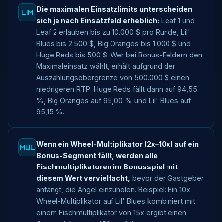
Die maximalen Einsatzlimits unterscheiden
LIM
sich je nach Einsatzfeld erheblich:
Leaf 1 und
Leaf 2 erlauben bis zu 10.000 $ pro Runde, Lil'
Blues bis 2.500 $, Big Oranges bis 1.000 $ und
Huge Reds bis 500 $. Wer bei Bonus-Feldern den
Maximaleinsatz wählt, erhält aufgrund der
Auszahlungsobergrenze von 500.000 $ einen
niedrigeren RTP: Huge Reds fällt dann auf 94,55
%, Big Oranges auf 95,00 % und Lil' Blues auf
95,15 %.
Wenn ein Wheel-Multiplikator (2x–10x) auf ein
MUL
Bonus-Segment fällt, werden alle
Fischmultiplikatoren im Bonusspiel mit
diesem Wert vervielfacht,
bevor der Gastgeber
anfängt, die Angel einzuholen. Beispiel: Ein 10x
Wheel-Multiplikator auf Lil' Blues kombiniert mit
einem Fischmultiplikator von 15x ergibt einen