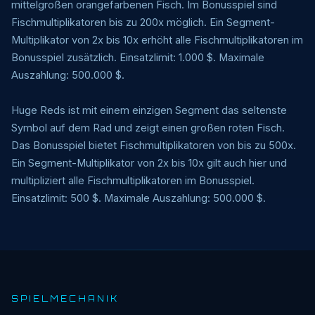
mittelgroßen orangefarbenen Fisch. Im Bonusspiel sind
Fischmultiplikatoren bis zu 200x möglich. Ein Segment-
Multiplikator von 2x bis 10x erhöht alle Fischmultiplikatoren im
Bonusspiel zusätzlich. Einsatzlimit: 1.000 $. Maximale
Auszahlung: 500.000 $.
Huge Reds ist mit einem einzigen Segment das seltenste
Symbol auf dem Rad und zeigt einen großen roten Fisch.
Das Bonusspiel bietet Fischmultiplikatoren von bis zu 500x.
Ein Segment-Multiplikator von 2x bis 10x gilt auch hier und
multipliziert alle Fischmultiplikatoren im Bonusspiel.
Einsatzlimit: 500 $. Maximale Auszahlung: 500.000 $.
SPIELMECHANIK