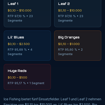
Leaf 1
Leaf 2
$0,10 – $10.000
$0,10 – $10.000
RTP 97,10 % • 23
RTP 97,10 % • 23
Segmente
Segmente
Lil' Blues
Big Oranges
$0,10 – $2.500
$0,10 – $1.000
RTP 95,69 % • 4
RTP 95,60 % • 2
Segmente
Segmente
Huge Reds
$0,10 – $500
RTP 95,17 % • 1 Segment
Ice Fishing bietet fünf Einsatzfelder. Leaf 1 und Leaf 2 nehmen
Einsätze von $0,10 bis $10.000 an, Lil' Blues bis $2.500, Big