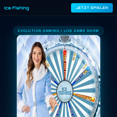
Ice Fishing
JETZT SPIELEN
EVOLUTION GAMING • LIVE GAME SHOW