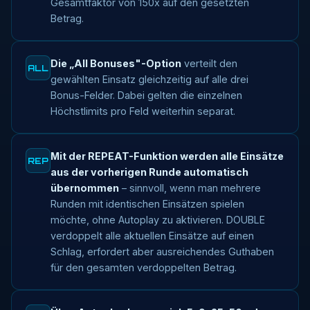
Gesamtfaktor von 150x auf den gesetzten
Betrag.
Die „All Bonuses"-Option
verteilt den
ALL
gewählten Einsatz gleichzeitig auf alle drei
Bonus-Felder. Dabei gelten die einzelnen
Höchstlimits pro Feld weiterhin separat.
Mit der REPEAT-Funktion werden alle Einsätze
REP
aus der vorherigen Runde automatisch
übernommen
– sinnvoll, wenn man mehrere
Runden mit identischen Einsätzen spielen
möchte, ohne Autoplay zu aktivieren. DOUBLE
verdoppelt alle aktuellen Einsätze auf einen
Schlag, erfordert aber ausreichendes Guthaben
für den gesamten verdoppelten Betrag.