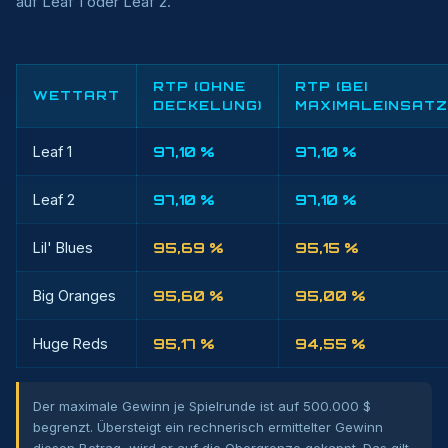
auf Leaf 1 oder Leaf 2.
RTP (OHNE
RTP (BEI
WETTART
DECKELUNG)
MAXIMALEINSATZ
97,10 %
97,10 %
Leaf 1
97,10 %
97,10 %
Leaf 2
95,69 %
95,15 %
Lil' Blues
95,60 %
95,00 %
Big Oranges
95,17 %
94,55 %
Huge Reds
Der maximale Gewinn je Spielrunde ist auf 500.000 $
begrenzt. Übersteigt ein rechnerisch ermittelter Gewinn